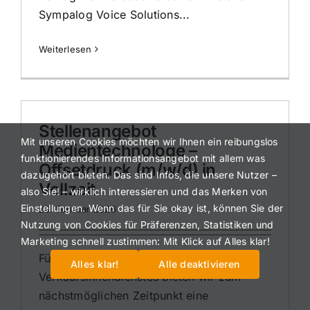
Sympalog Voice Solutions...
Weiterlesen
Stellenangebot
Mit unseren Cookies möchten wir Ihnen ein reibungslos
Medientechnologe –
funktionierendes Informationsangebot mit allem was
Offsetdruck (m/w/d) in
dazugehört bieten. Das sind Infos, die unsere Nutzer –
Vollzeit
also Sie! – wirklich interessieren und das Merken von
Einstellungen. Wenn das für Sie okay ist, können Sie der
26. Februar 2026
Nutzung von Cookies für Präferenzen, Statistiken und
Marketing schnell zustimmen: Mit Klick auf Alles klar!
Für den personellen Ausbau unseres
Alles klar!
Alle deaktivieren
Verkaufsinnendienstes bieten wir zum
nächstmöglichen Zeitpunkt eine