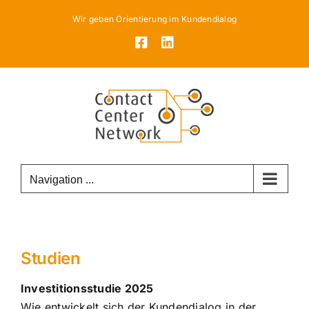
Skip
Wir geben Orientierung im Kundendialog
to
Facebook
LinkedIn
content
Navigation ...
Studien
Investitionsstudie 2025
Wie entwickelt sich der Kundendialog in der