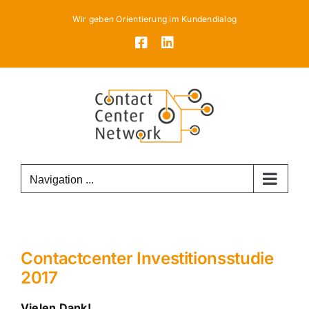
Skip
Wir geben Orientierung im Kundendialog
to
Facebook
LinkedIn
content
Navigation ...
Contactcenter Investitionsstudie
2017
Vielen Dank!