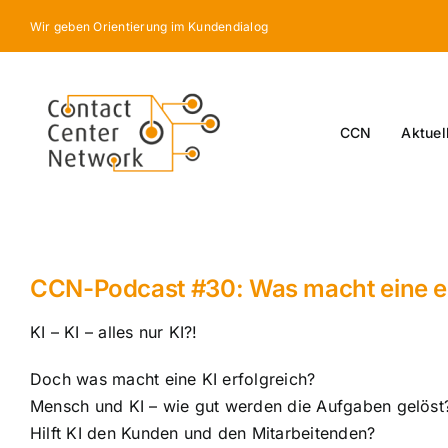
Skip
Wir geben Orientierung im Kundendialog
to
content
CCN
Aktuel
CCN-Podcast #30: Was macht eine er
KI – KI – alles nur KI?!
Doch was macht eine KI erfolgreich?
Mensch und KI – wie gut werden die Aufgaben gelöst
Hilft KI den Kunden und den Mitarbeitenden?