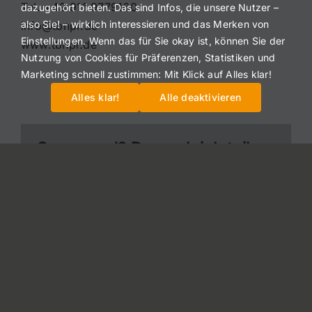
Tel. +49 911 9779160
dazugehört bieten. Das sind Infos, die unsere Nutzer –
also Sie! – wirklich interessieren und das Merken von
info@tbnpr.de
Einstellungen. Wenn das für Sie okay ist, können Sie der
www.tbnpr.de
Nutzung von Cookies für Präferenzen, Statistiken und
Marketing schnell zustimmen: Mit Klick auf Alles klar!
Alles klar!
Alle deaktivieren
Spannend? Dann gleich teilen:
Facebook
X
Reddit
LinkedIn
WhatsApp
Telegram
Xing
E-
Mail